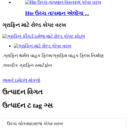
Hte ઉચ્ચ તાપમાન એલોંગા ...
ગ્રાફિન માટે રોલ્ડ કોપર વરખ
.
ગ્રાફિન થર્મલ વાહક ફિલ્મ/ગ્રાફિમ વાહક ફિલ્મ નિર્માણ
.
લવચીક ગ્રાફિન સ્માર્ટફોન
અમને ઇમેઇલ મોકલો
ઉત્પાદન વિગત
ઉત્પાદન ટ tag ગ્સ
ઉચ્ચ ચોકસાઇવાળા કોપર વરખ