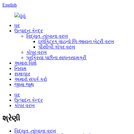
English
ઘર
ઉત્પાદન કેન્દ્ર
વિદ્યુત -તાંબાના વરખ
ઇલેક્ટ્રિક વાહનો લિ-આયન બેટરી વરખ
પીસીબી કોપર વરખ
કોપર વરખ
પ્રક્રિયા પછીના સાધનસામગ્રી
અમારા વિશે
નિયમ
સમાચાર
અમારો સંપર્ક કરો
જીમા જૂથ
ઘર
ઉત્પાદન કેન્દ્ર
કોપર વરખ
શ્રેણી
વિદ્યુત -તાંબાના વરખ