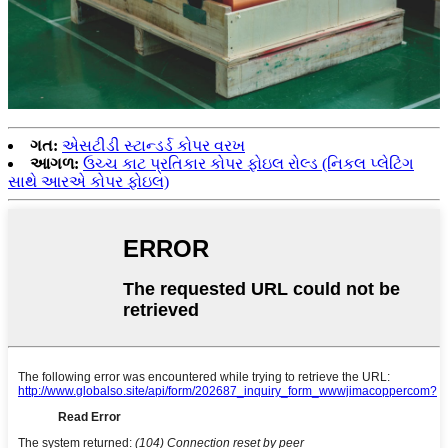
ગત:
એસટીડી સ્ટાન્ડર્ડ કોપર વરખ
આગળ:
ઉચ્ચ કાટ પ્રતિકાર કોપર ફોઇલ રોલ્ડ (નિકલ પ્લેટિંગ
સાથે આરએ કોપર ફોઇલ)