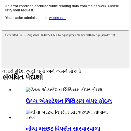
તમારો સંદેશ અહીં લખો અને અમને મોકલો
સંબંધિત પેદાશો
ઉચ્ચ એક્સ્ટેંશન લિથિયમ કોપર ફોઇલ
નીચા બરછટ વિપરીત સારવારવાળા