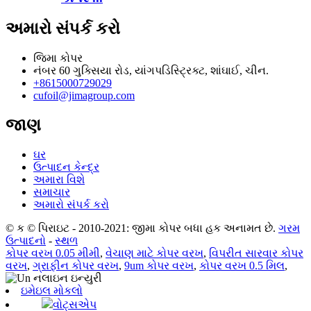
અમારો સંપર્ક કરો
જિમા કોપર
નંબર 60 ગુક્સિયા રોડ, યાંગપડિસ્ટ્રિક્ટ, શાંઘાઈ, ચીન.
+8615000729029
cufoil@jimagroup.com
જાણ
ઘર
ઉત્પાદન કેન્દ્ર
અમારા વિશે
સમાચાર
અમારો સંપર્ક કરો
© ક © પિરાઇટ - 2010-2021: જીમા કોપર બધા હક અનામત છે.
ગરમ
ઉત્પાદનો
-
સ્થળ
કોપર વરખ 0.05 મીમી
,
વેચાણ માટે કોપર વરખ
,
વિપરીત સારવાર કોપર
વરખ
,
ગ્રાફીન કોપર વરખ
,
9um કોપર વરખ
,
કોપર વરખ 0.5 મિલ
,
ઇમેઇલ મોકલો
વોટ્સએપ