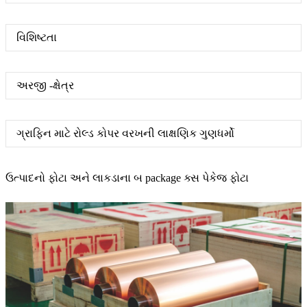
વિશિષ્ટતા
અરજી -ક્ષેત્ર
ગ્રાફિન માટે રોલ્ડ કોપર વરખની લાક્ષણિક ગુણધર્મો
ઉત્પાદનો ફોટા અને લાકડાના બ package ક્સ પેકેજ ફોટા