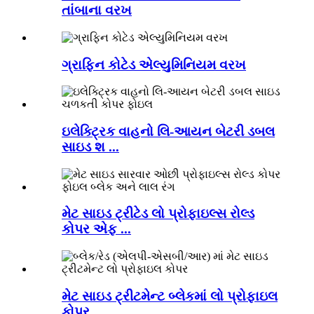
તાંબાના વરખ
ગ્રાફિન કોટેડ એલ્યુમિનિયમ વરખ
ઇલેક્ટ્રિક વાહનો લિ-આયન બેટરી ડબલ
સાઇડ શ ...
મેટ સાઇડ ટ્રીટેડ લો પ્રોફાઇલ્સ રોલ્ડ
કોપર એફ ...
મેટ સાઇડ ટ્રીટમેન્ટ બ્લેકમાં લો પ્રોફાઇલ
કોપર ...