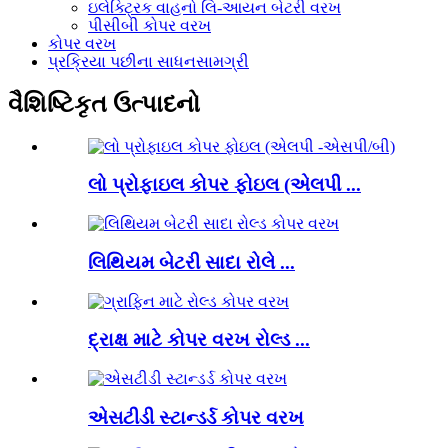
ઇલેક્ટ્રિક વાહનો લિ-આયન બેટરી વરખ
પીસીબી કોપર વરખ
કોપર વરખ
પ્રક્રિયા પછીના સાધનસામગ્રી
વૈશિષ્ટિકૃત ઉત્પાદનો
લો પ્રોફાઇલ કોપર ફોઇલ (એલપી ...
લિથિયમ બેટરી સાદા રોલે ...
દ્રાક્ષ માટે કોપર વરખ રોલ્ડ ...
એસટીડી સ્ટાન્ડર્ડ કોપર વરખ